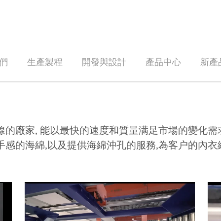
們
生產製程
開發與設計
產品中心
新產
線的廠家, 能以最快的速度和質量满足市場的變化需
手感的海綿,以及提供海綿沖孔的服務,為客户的內